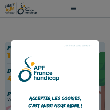
Continuer sans accepter
Festi’Runners
1064
Dons collectés
46 201€
Prochaines courses :
Accepter les cookies,
Voir plus
c'est aussi nous aider !